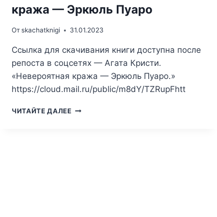
кража — Эркюль Пуаро
От
skachatknigi
31.01.2023
Ссылка для скачивания книги доступна после
репоста в соцсетях — Агата Кристи.
«Невероятная кража — Эркюль Пуаро.»
https://cloud.mail.ru/public/m8dY/TZRupFhtt
АГАТА
ЧИТАЙТЕ ДАЛЕЕ
КРИСТИ.
НЕВЕРОЯТНАЯ
КРАЖА
—
ЭРКЮЛЬ
ПУАРО