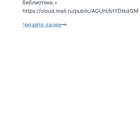
библиотеке.»
https://cloud.mail.ru/public/AGUH/btYDtkdGM
Читайте далее
Агата
Кристи.
Труп
в
библиотеке