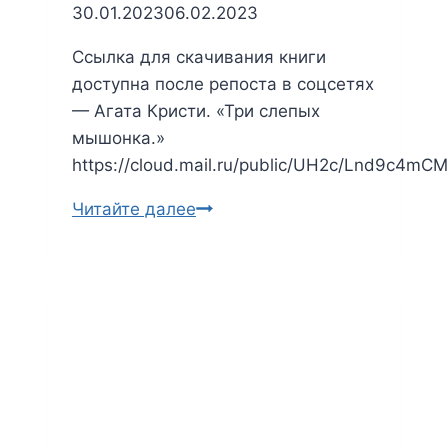
30.01.2023
06.02.2023
Ссылка для скачивания книги
доступна после репоста в соцсетях
— Агата Кристи. «Три слепых
мышонка.»
https://cloud.mail.ru/public/UH2c/Lnd9c4mCM
Читайте далее
Агата
Кристи.
Три
слепых
мышонка