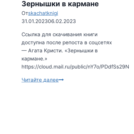
Зернышки в кармане
От
skachatknigi
31.01.2023
06.02.2023
Ссылка для скачивания книги
доступна после репоста в соцсетях
— Агата Кристи. «Зернышки в
кармане.»
https://cloud.mail.ru/public/nY7o/PDdfSs29N
Читайте далее
Агата
Кристи.
Зернышки
в
кармане