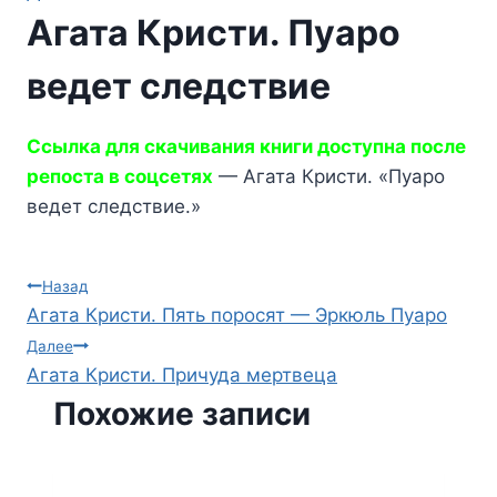
Агата Кристи. Пуаро
ведет следствие
Ссылка для скачивания книги доступна после
репоста в соцсетях
— Агата Кристи. «Пуаро
ведет следствие.»
Навигация
Назад
Агата Кристи. Пять поросят — Эркюль Пуаро
по
Далее
Агата Кристи. Причуда мертвеца
записям
Похожие записи