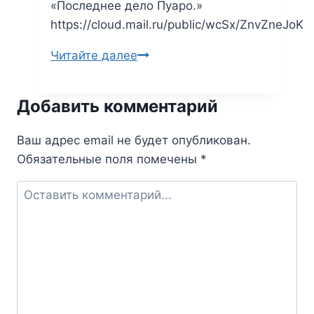
«Последнее дело Пуаро.»
https://cloud.mail.ru/public/wcSx/ZnvZneJoK
Читайте далее
Агата
Кристи.
Занавес
Добавить комментарий
—
Последнее
Ваш адрес email не будет опубликован.
дело
Обязательные поля помечены
*
Пуаро