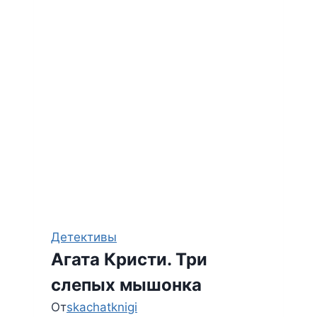
Детективы
Агата Кристи. Три
слепых мышонка
От
skachatknigi