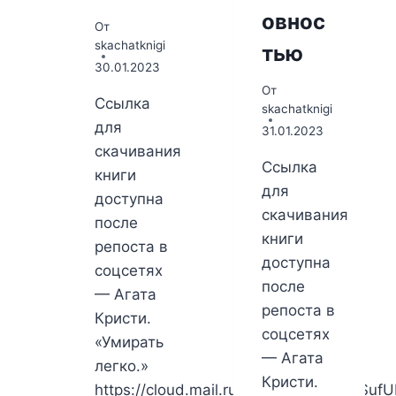
овнос
От
skachatknigi
тью
30.01.2023
От
Ссылка
skachatknigi
для
31.01.2023
скачивания
Ссылка
книги
для
доступна
скачивания
после
книги
репоста в
доступна
соцсетях
после
— Агата
репоста в
Кристи.
соцсетях
«Умирать
— Агата
легко.»
Кристи.
https://cloud.mail.ru/public/t3GH/F8cSuf