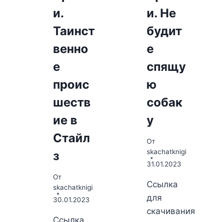
и.
и. Не
Таинст
будит
венно
е
е
спящу
проис
ю
шеств
собак
ие в
у
Стайл
От
skachatknigi
з
31.01.2023
От
Ссылка
skachatknigi
для
30.01.2023
скачивания
Ссылка