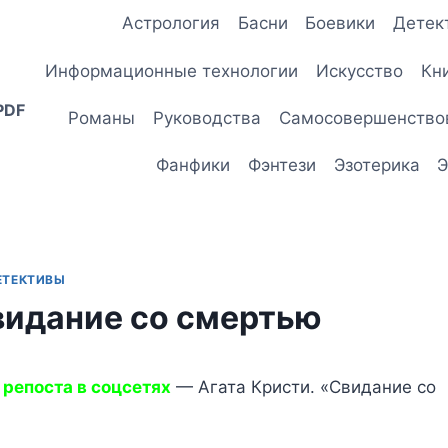
Астрология
Басни
Боевики
Детек
Информационные технологии
Искусство
Кн
PDF
Романы
Руководства
Самосовершенство
Фанфики
Фэнтези
Эзотерика
Э
ЕТЕКТИВЫ
видание со смертью
 репоста в соцсетях
— Агата Кристи. «Свидание со