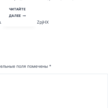
ЧИТАЙТЕ
АГАТА
ДАЛЕЕ
КРИСТИ.
.ru/public/j4qG/qT5gZpjHX
НЕЖДАННЫЙ
ГОСТЬ
СТЬЮ
тельные поля помечены
*