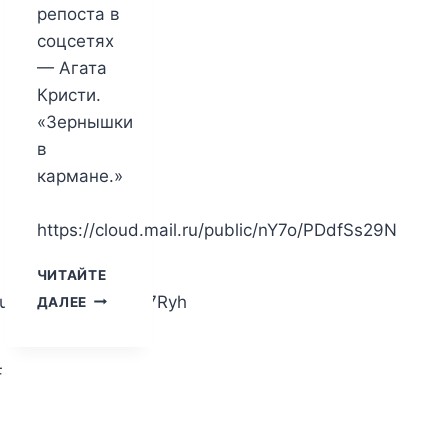
репоста в
соцсетях
— Агата
Кристи.
«Зернышки
в
кармане.»
https://cloud.mail.ru/public/nY7o/PDdfSs29N
ЧИТАЙТЕ
АГАТА
ru/public/yjaz/Vorsj7Ryh
ДАЛЕЕ
КРИСТИ.
ЗЕРНЫШКИ
В
F
КАРМАНЕ