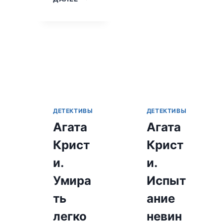
СПЯЩУЮ
КРИСТИ.
СОБАКУ
ТАИНСТВЕННОЕ
ПРОИСШЕСТВИЕ
В
СТАЙЛЗ
ДЕТЕКТИВЫ
ДЕТЕКТИВЫ
Агата
Агата
Крист
Крист
и.
и.
Умира
Испыт
ть
ание
легко
невин