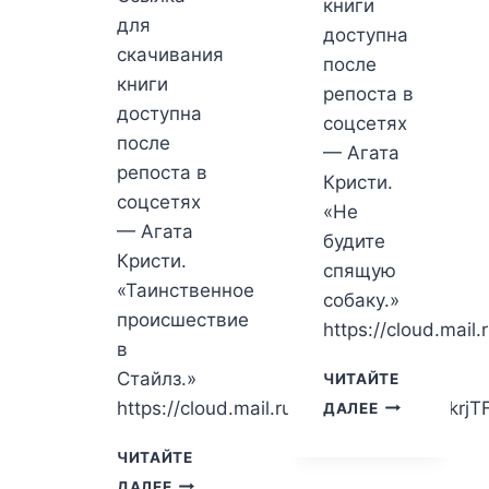
книги
для
доступна
скачивания
после
книги
репоста в
доступна
соцсетях
после
— Агата
репоста в
Кристи.
соцсетях
«Не
— Агата
будите
Кристи.
спящую
«Таинственное
собаку.»
происшествие
https://cloud.mail.
в
Стайлз.»
ЧИТАЙТЕ
АГАТА
https://cloud.mail.ru/public/PjDr/wx3XkrjT
ДАЛЕЕ
КРИСТИ.
НЕ
ЧИТАЙТЕ
БУДИТЕ
АГАТА
ДАЛЕЕ