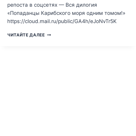
репоста в соцсетях — Вся дилогия
«Попаданцы Карибского моря одним томом!»
https://cloud.mail.ru/public/GA4h/eJoNvTr5K
ВСЯ
ЧИТАЙТЕ ДАЛЕЕ
ДИЛОГИЯ
—
ПОПАДАНЦЫ
КАРИБСКОГО
МОРЯ
ОДНИМ
ТОМОМ