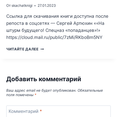
От
skachatknigi
27.01.2023
Ссылка для скачивания книги доступна после
репоста в соцсетях — Сергей Артюхин ««На
штурм будущего! Спецназ «попаданцев»!»
https://cloud.mail.ru/public/7zMi/RKboBm5NY
СЕРГЕЙ
ЧИТАЙТЕ ДАЛЕЕ
АРТЮХИН
—
НА
ШТУРМ
БУДУЩЕГО!
Добавить комментарий
СПЕЦНАЗ
«ПОПАДАНЦЕВ»
Ваш адрес email не будет опубликован.
Обязательные
поля помечены
*
Комментарий
*