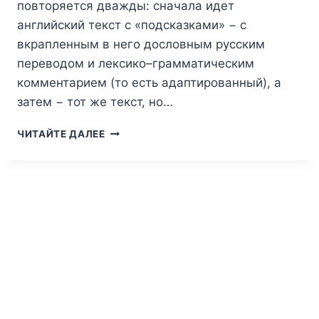
повторяется дважды: сначала идет
английский текст с «подсказками» − с
вкрапленным в него дословным русским
переводом и лексико–грамматическим
комментарием (то есть адаптированный), а
затем − тот же текст, но…
АГАТА
ЧИТАЙТЕ ДАЛЕЕ
КРИСТИ.
АНГЛИЙСКИЙ
ЯЗЫК
С
АГАТОЙ
КРИСТИ
—
УБИЙСТВО
В
ВОСТОЧНОМ
ЭКСПРЕССЕ