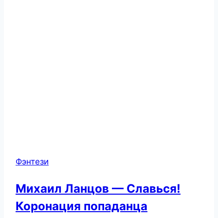
Фэнтези
Михаил Ланцов — Славься!
Коронация попаданца