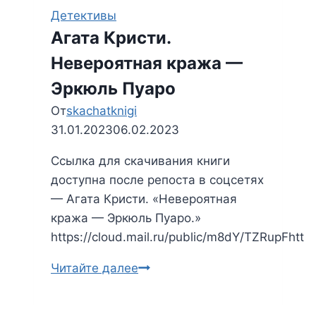
Детективы
Агата Кристи.
Невероятная кража —
Эркюль Пуаро
От
skachatknigi
31.01.2023
06.02.2023
Ссылка для скачивания книги
доступна после репоста в соцсетях
— Агата Кристи. «Невероятная
кража — Эркюль Пуаро.»
https://cloud.mail.ru/public/m8dY/TZRupFhtt
Читайте далее
Агата
Кристи.
Невероятная