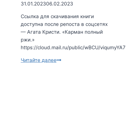
31.01.2023
06.02.2023
Ссылка для скачивания книги
доступна после репоста в соцсетях
— Агата Кристи. «Карман полный
ржи.»
https://cloud.mail.ru/public/wBCU/viqumyYA7
Читайте далее
Агата
Кристи.
Карман
полный
ржи