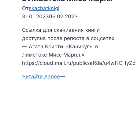
От
skachatknigi
31.01.2023
06.02.2023
Ссылка для скачивания книги
доступна после репоста в соцсетях
— Агата Кристи. «Каникулы в
Лимстоке Мисс Марпл.»
https://cloud.mail.ru/public/aR8a/u4wHCHyZd
Читайте далее
Агата
Кристи.
Каникулы
в
Лимстоке
Мисс
Марпл