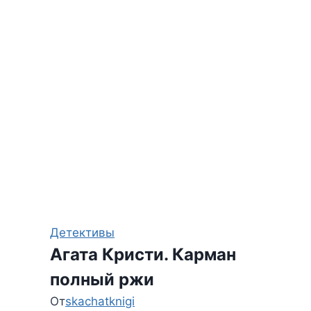
Детективы
Агата Кристи. Карман
полный ржи
От
skachatknigi