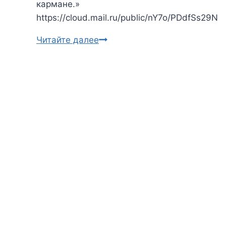
кармане.»
https://cloud.mail.ru/public/nY7o/PDdfSs29N
Читайте далее
Агата
Кристи.
Зернышки
в
кармане