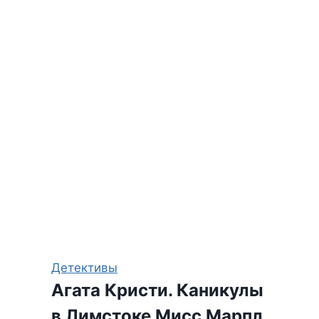
кража
—
Эркюль
Пуаро
Детективы
Агата Кристи. Каникулы
в Лимстоке Мисс Марпл