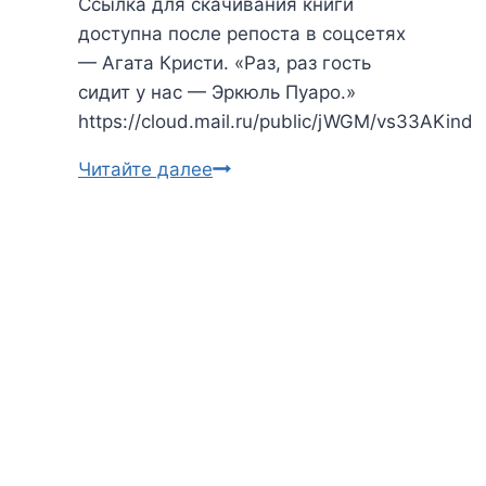
Ссылка для скачивания книги
доступна после репоста в соцсетях
— Агата Кристи. «Раз, раз гость
сидит у нас — Эркюль Пуаро.»
https://cloud.mail.ru/public/jWGM/vs33AKind
Читайте далее
Агата
Кристи.
Раз,
раз
гость
сидит
у
нас
—
Эркюль
Пуаро